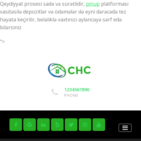
Qeydiyyat prosesi sadə və sürətlidir,
pinup
platforması
vasitəsilə depozitlər və ödəmələr də eyni dərəcədə tez
həyata keçirilir, beləliklə vaxtınızı əyləncəyə sərf edə
bilərsiniz.
">
1234567890
PHONE