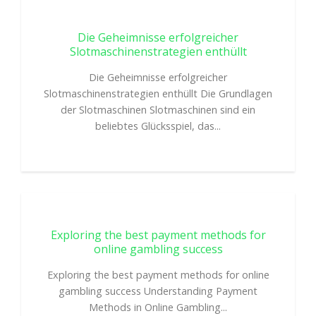
Die Geheimnisse erfolgreicher
Slotmaschinenstrategien enthüllt
Die Geheimnisse erfolgreicher
Slotmaschinenstrategien enthüllt Die Grundlagen
der Slotmaschinen Slotmaschinen sind ein
beliebtes Glücksspiel, das...
Exploring the best payment methods for
online gambling success
Exploring the best payment methods for online
gambling success Understanding Payment
Methods in Online Gambling...