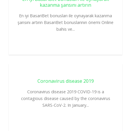
kazanma şansını artırın
En iyi BasariBet bonusları ile oynayarak kazanma
şansını artırın BasariBet bonuslarının önemi Online
bahis ve...
Coronavirus disease 2019
Coronavirus disease 2019 COVID-19 is a
contagious disease caused by the coronavirus
SARS-CoV-2. In January...