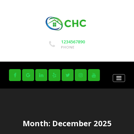
1234567890
PHONE
Month:
December 2025