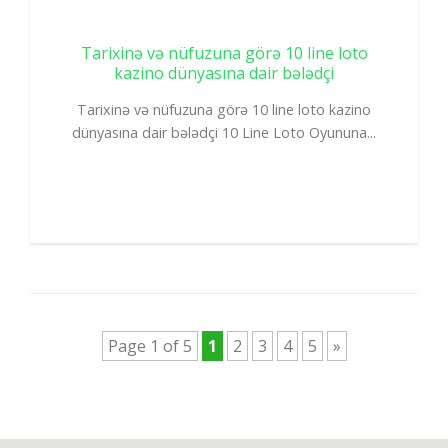
Tarixinə və nüfuzuna görə 10 line loto
kazino dünyasına dair bələdçi
Tarixinə və nüfuzuna görə 10 line loto kazino
dünyasına dair bələdçi 10 Line Loto Oyununa...
Page 1 of 5
1
2
3
4
5
»