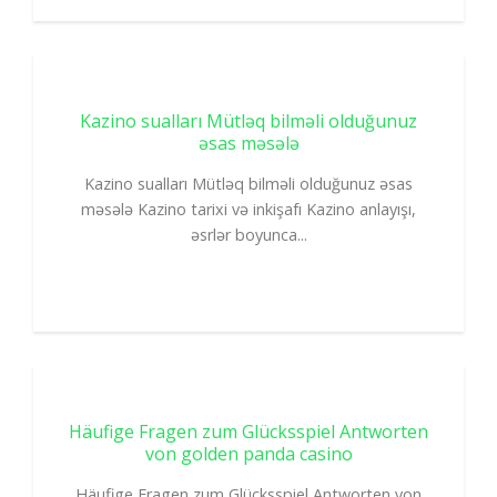
Kazino sualları Mütləq bilməli olduğunuz
əsas məsələ
Kazino sualları Mütləq bilməli olduğunuz əsas
məsələ Kazino tarixi və inkişafı Kazino anlayışı,
əsrlər boyunca...
Häufige Fragen zum Glücksspiel Antworten
von golden panda casino
Häufige Fragen zum Glücksspiel Antworten von