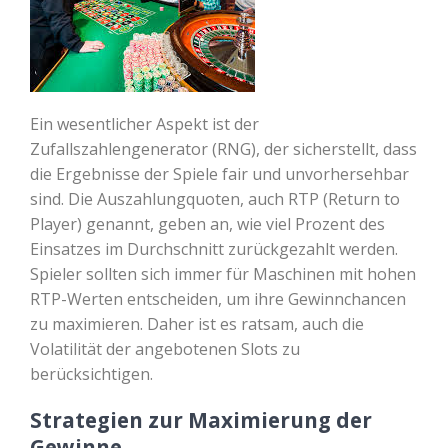
Ein wesentlicher Aspekt ist der
Zufallszahlengenerator (RNG), der sicherstellt, dass
die Ergebnisse der Spiele fair und unvorhersehbar
sind. Die Auszahlungquoten, auch RTP (Return to
Player) genannt, geben an, wie viel Prozent des
Einsatzes im Durchschnitt zurückgezahlt werden.
Spieler sollten sich immer für Maschinen mit hohen
RTP-Werten entscheiden, um ihre Gewinnchancen
zu maximieren. Daher ist es ratsam, auch die
Volatilität der angebotenen Slots zu
berücksichtigen.
Strategien zur Maximierung der
Gewinne