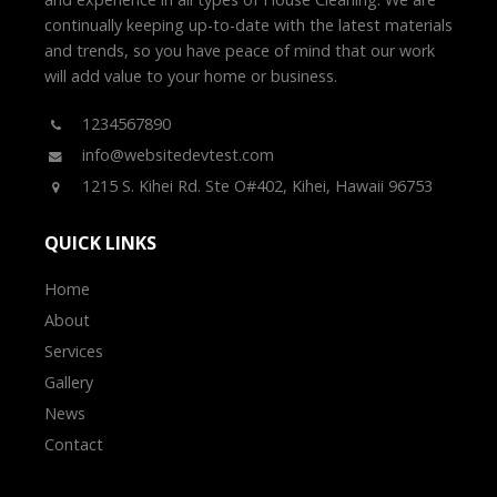
continually keeping up-to-date with the latest materials
and trends, so you have peace of mind that our work
will add value to your home or business.
1234567890
info@websitedevtest.com
1215 S. Kihei Rd. Ste O#402, Kihei, Hawaii 96753
QUICK LINKS
Home
About
Services
Gallery
News
Contact