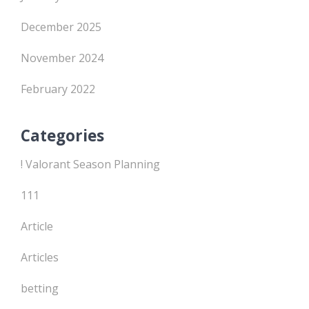
December 2025
November 2024
February 2022
Categories
! Valorant Season Planning
111
Article
Articles
betting