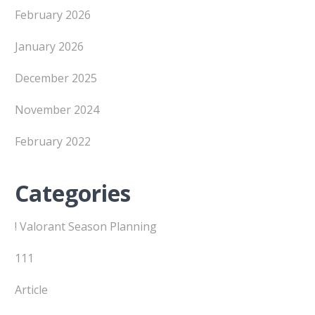
February 2026
January 2026
December 2025
November 2024
February 2022
Categories
! Valorant Season Planning
111
Article