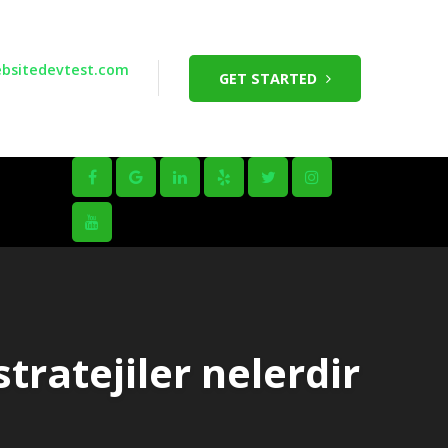
bsitedevtest.com
GET STARTED
tratejiler nelerdir