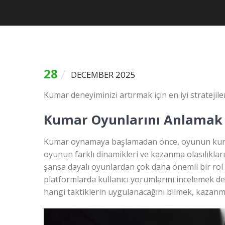
28
DECEMBER 2025
Kumar deneyiminizi artırmak için en iyi stratejile
Kumar Oyunlarını Anlamak
Kumar oynamaya başlamadan önce, oyunun kurallar
oyunun farklı dinamikleri ve kazanma olasılıkları
şansa dayalı oyunlardan çok daha önemli bir rol
platformlarda kullanıcı yorumlarını incelemek de
hangi taktiklerin uygulanacağını bilmek, kazanma 