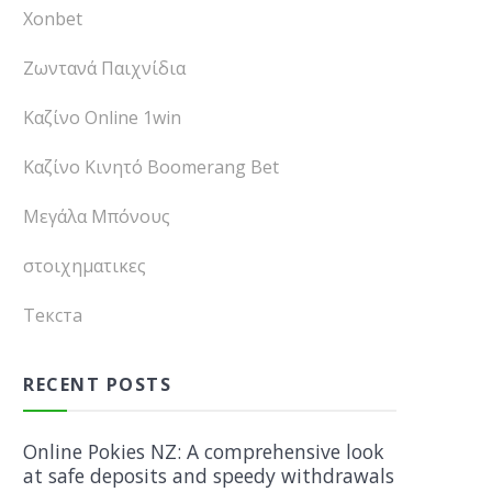
Xonbet
Ζωντανά Παιχνίδια
Καζίνο Online 1win
Καζίνο Κινητό Boomerang Bet
Μεγάλα Μπόνους
στοιχηματικες
Текста
RECENT POSTS
Online Pokies NZ: A comprehensive look
at safe deposits and speedy withdrawals