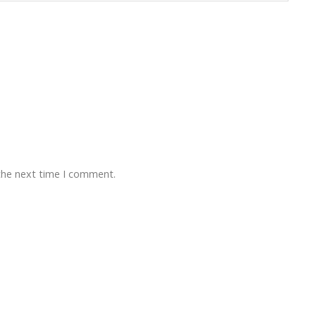
 the next time I comment.