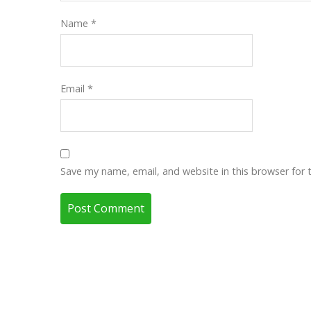
Name
*
Email
*
Save my name, email, and website in this browser for