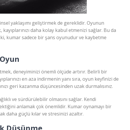
nsel yaklaşımı geliştirmek de gereklidir. Oyunun
k, kayıplarınızı daha kolay kabul etmenizi sağlar. Bu da
ın ki, kumar sadece bir şans oyunudur ve kaybetme
 Oyun
mek, deneyiminizi önemli ölçüde artırır. Belirli bir
plarınızı en aza indirmenin yanı sıra, oyun keyfinizi de
ınızı geri kazanma düşüncesinden uzak durmalısınız.
ıklı ve sürdürülebilir olmasını sağlar. Kendi
rektiğini anlamak çok önemlidir. Kumar oynamayı bir
k daha güçlü kılar ve stresinizi azaltır.
jik Düşünme