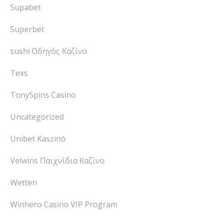
Supabet
Superbet
sushi Οδηγός Καζίνο
Texs
TonySpins Casino
Uncategorized
Unibet Kaszinó
Velwins Παιχνίδια Καζίνο
Wetten
Winhero Casino VIP Program