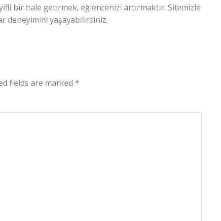
fli bir hale getirmek, eğlencenizi artırmaktır. Sitemizle
ar deneyimini yaşayabilirsiniz.
ed fields are marked
*