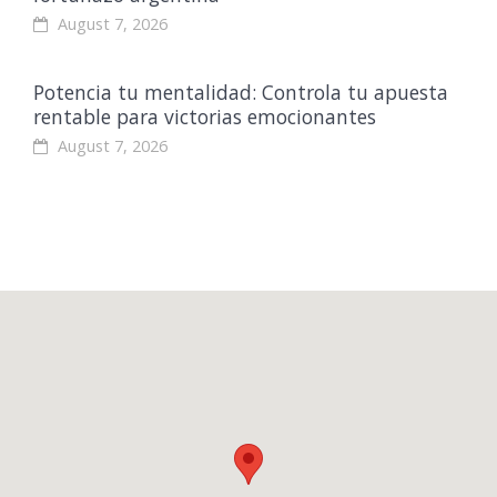
August 7, 2026
Potencia tu mentalidad: Controla tu apuesta
rentable para victorias emocionantes
August 7, 2026