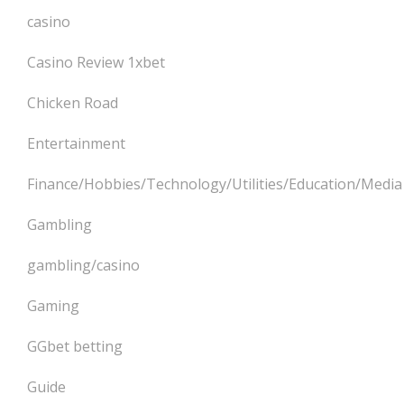
casino
Casino Review 1xbet
Chicken Road
Entertainment
Finance/Hobbies/Technology/Utilities/Education/Media
Gambling
gambling/casino
Gaming
GGbet betting
Guide