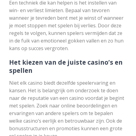
Een techniek die kan helpen is het instellen van
win- en verliest limieten. Bepaal van tevoren
wanneer je tevreden bent met je winst of wanneer
je moet stoppen met spelen bij verlies. Door deze
regels te volgen, kunnen spelers vermijden dat ze
in de fuik van emotioneel gokken vallen en zo hun
kans op succes vergroten.
Het kiezen van de juiste casino’s en
spellen
Niet elk casino biedt dezelfde speelervaring en
kansen. Het is belangrijk om onderzoek te doen
naar de reputatie van een casino voordat je begint
met spelen. Zoek naar online beoordelingen en
ervaringen van andere spelers om te bepalen
welke casino’s eerlijk en betrouwbaar zijn. Ook de
bonusstructuren en promoties kunnen een grote