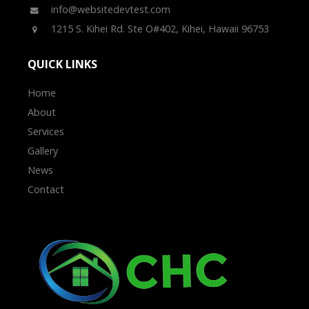
info@websitedevtest.com
1215 S. Kihei Rd. Ste O#402, Kihei, Hawaii 96753
QUICK LINKS
Home
About
Services
Gallery
News
Contact