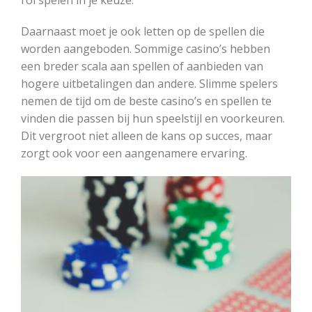
rol spelen in je keuze.
Daarnaast moet je ook letten op de spellen die
worden aangeboden. Sommige casino’s hebben
een breder scala aan spellen of aanbieden van
hogere uitbetalingen dan andere. Slimme spelers
nemen de tijd om de beste casino’s en spellen te
vinden die passen bij hun speelstijl en voorkeuren.
Dit vergroot niet alleen de kans op succes, maar
zorgt ook voor een aangenamere ervaring.