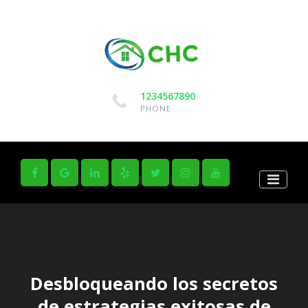
1234567890
PHONE
Desbloqueando los secretos
de estrategias exitosas de