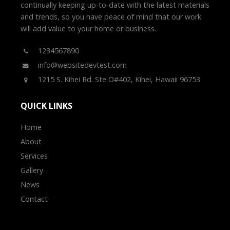
continually keeping up-to-date with the latest materials
and trends, so you have peace of mind that our work
will add value to your home or business.
1234567890
info@websitedevtest.com
1215 S. Kihei Rd. Ste O#402, Kihei, Hawaii 96753
QUICK LINKS
Home
About
Services
Gallery
News
Contact