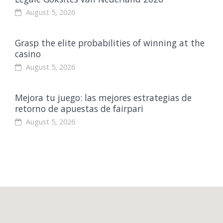
August 5, 2026
Grasp the elite probabilities of winning at the
casino
August 5, 2026
Mejora tu juego: las mejores estrategias de
retorno de apuestas de fairpari
August 5, 2026