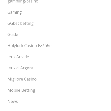
gambling/casino
Gaming
GGbet betting
Guide
Holyluck Casino Ελλάδα
Jeux Arcade
Jeux d_Argent
Migliore Casino
Mobile Betting
News