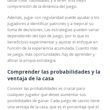
desarrollar habilidades y a tener una mejor
comprensión de la dinámica del juego.
Además, jugar con regularidad puede ayudar a los
jugadores a identificar patrones y a mejorar su
toma de decisiones. Las estrategias pueden variar
dependiendo del tipo de juego, por lo que es
beneficioso experimentar y ajustar el enfoque en
función de la experiencia acumulada. Cuanto más
se juega, más oportunidades hay de aprender y
afinar la propia estrategia.
Comprender las probabilidades y la
ventaja de la casa
Conocer las probabilidades es crucial para
cualquier jugador que desee aumentar sus
posibilidades de ganar. Cada juego de casino tiene
una ventaja de la casa, que es el porcentaje que el