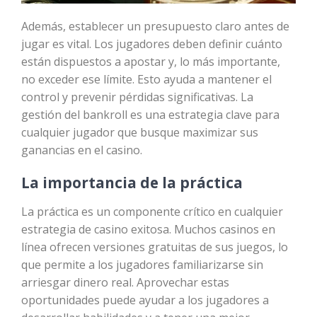
Además, establecer un presupuesto claro antes de
jugar es vital. Los jugadores deben definir cuánto
están dispuestos a apostar y, lo más importante,
no exceder ese límite. Esto ayuda a mantener el
control y prevenir pérdidas significativas. La
gestión del bankroll es una estrategia clave para
cualquier jugador que busque maximizar sus
ganancias en el casino.
La importancia de la práctica
La práctica es un componente crítico en cualquier
estrategia de casino exitosa. Muchos casinos en
línea ofrecen versiones gratuitas de sus juegos, lo
que permite a los jugadores familiarizarse sin
arriesgar dinero real. Aprovechar estas
oportunidades puede ayudar a los jugadores a