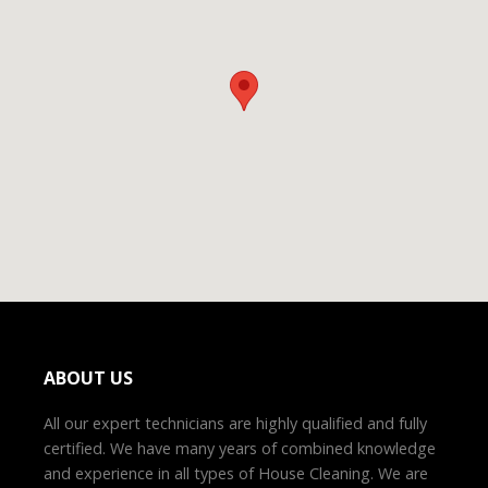
ABOUT US
All our expert technicians are highly qualified and fully
certified. We have many years of combined knowledge
and experience in all types of House Cleaning. We are