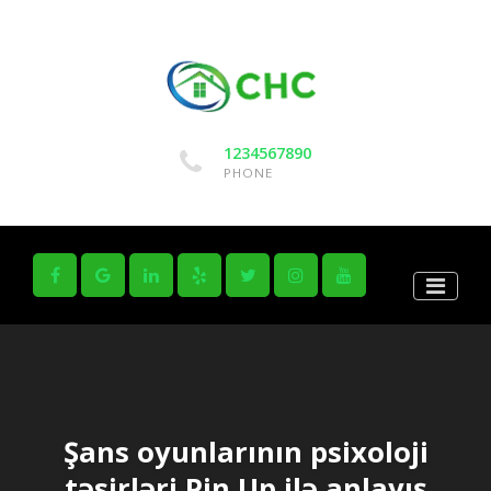
1234567890
PHONE
Şans oyunlarının psixoloji
təsirləri Pin Up ilə anlayış