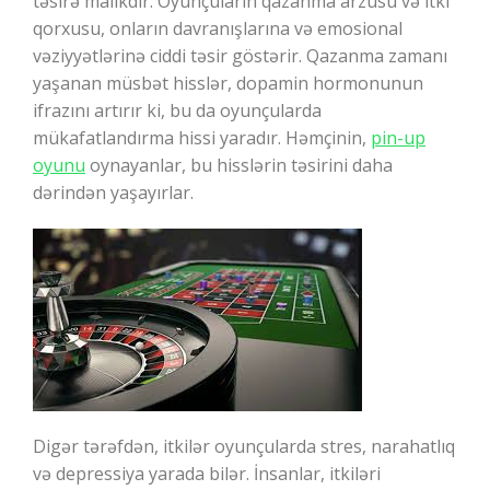
təsirə malikdir. Oyunçuların qazanma arzusu və itki
qorxusu, onların davranışlarına və emosional
vəziyyətlərinə ciddi təsir göstərir. Qazanma zamanı
yaşanan müsbət hisslər, dopamin hormonunun
ifrazını artırır ki, bu da oyunçularda
mükafatlandırma hissi yaradır. Həmçinin,
pin-up
oyunu
oynayanlar, bu hisslərin təsirini daha
dərindən yaşayırlar.
Digər tərəfdən, itkilər oyunçularda stres, narahatlıq
və depressiya yarada bilər. İnsanlar, itkiləri