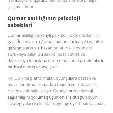
istifadəçilər diqqətli olmalı və balansı qorumağa
çalışmalıdırlar.
Qumar asılılığının psixoloji
səbəbləri
Qumar asılılığı, çoxsaylı psixoloji faktorlardan irəl
gəlir. İnsanların, uğursuzluqdan qaçmaq və ya uğur
qazanma arzusu, bəzən onları riskli oyunlara
sürükləyə bilər. Bu asılılıq, bəzən stres və
depressiya kimi daha dərin emosional problemlərin
nəticəsi olaraq ortaya çıxır.
Pin Up kimi platformalar, oyunçulara dəstək və
maarifləndirmə xidmətləri təqdim edərək, asılılıq
riskini azaltmağa çalışır. Oyunçuların psixoloji
sağlamlığını qorumaq üçün onlara düzgün oyun
strategiyaları və limitlər qoymağı öyrətmək vacibdir.