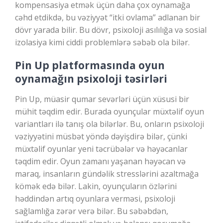
kompensasiya etmək üçün daha çox oynamağa
cəhd etdikdə, bu vəziyyət “itki ovlama” adlanan bir
dövr yarada bilir. Bu dövr, psixoloji asılılığa və sosial
izolasiya kimi ciddi problemlərə səbəb ola bilər.
Pin Up platformasında oyun
oynamağın psixoloji təsirləri
Pin Up, müasir qumar sevərləri üçün xüsusi bir
mühit təqdim edir. Burada oyunçular müxtəlif oyun
variantları ilə tanış ola bilərlər. Bu, onların psixoloji
vəziyyətini müsbət yöndə dəyişdirə bilər, çünki
müxtəlif oyunlar yeni təcrübələr və həyəcanlar
təqdim edir. Oyun zamanı yaşanan həyəcan və
maraq, insanların gündəlik stresslərini azaltmağa
kömək edə bilər. Lakin, oyunçuların özlərini
həddindən artıq oyunlara verməsi, psixoloji
sağlamlığa zərər verə bilər. Bu səbəbdən,