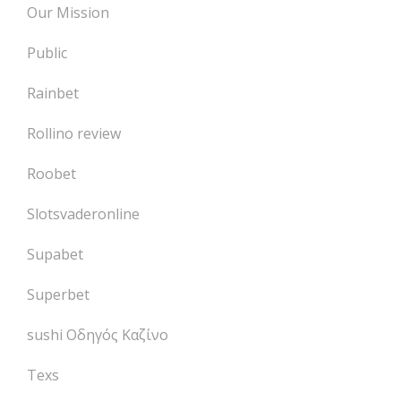
Our Mission
Public
Rainbet
Rollino review
Roobet
Slotsvaderonline
Supabet
Superbet
sushi Οδηγός Καζίνο
Texs