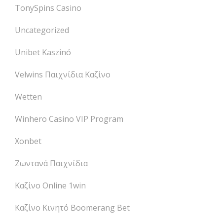
TonySpins Casino
Uncategorized
Unibet Kaszinó
Velwins Παιχνίδια Καζίνο
Wetten
Winhero Casino VIP Program
Xonbet
Ζωντανά Παιχνίδια
Καζίνο Online 1win
Καζίνο Κινητό Boomerang Bet