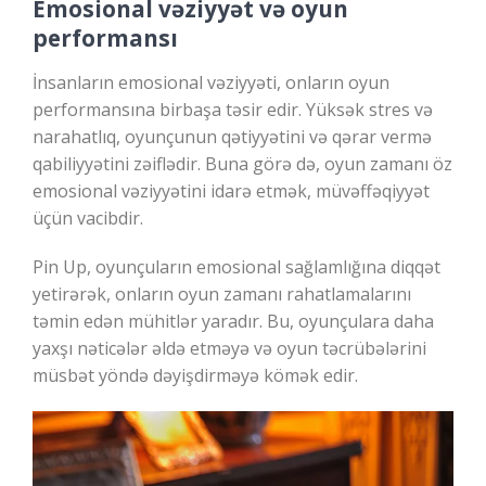
Emosional vəziyyət və oyun
performansı
İnsanların emosional vəziyyəti, onların oyun
performansına birbaşa təsir edir. Yüksək stres və
narahatlıq, oyunçunun qətiyyətini və qərar vermə
qabiliyyətini zəiflədir. Buna görə də, oyun zamanı öz
emosional vəziyyətini idarə etmək, müvəffəqiyyət
üçün vacibdir.
Pin Up, oyunçuların emosional sağlamlığına diqqət
yetirərək, onların oyun zamanı rahatlamalarını
təmin edən mühitlər yaradır. Bu, oyunçulara daha
yaxşı nəticələr əldə etməyə və oyun təcrübələrini
müsbət yöndə dəyişdirməyə kömək edir.