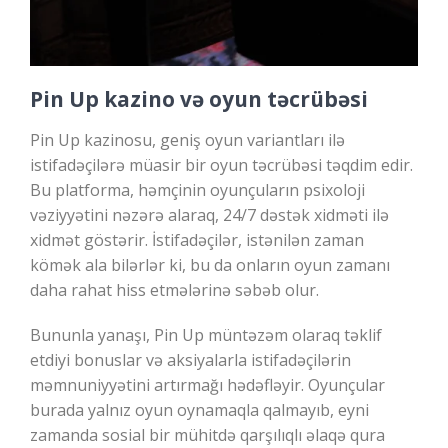
Pin Up kazino və oyun təcrübəsi
Pin Up kazinosu, geniş oyun variantları ilə
istifadəçilərə müasir bir oyun təcrübəsi təqdim edir.
Bu platforma, həmçinin oyunçuların psixoloji
vəziyyətini nəzərə alaraq, 24/7 dəstək xidməti ilə
xidmət göstərir. İstifadəçilər, istənilən zaman
kömək ala bilərlər ki, bu da onların oyun zamanı
daha rahat hiss etmələrinə səbəb olur.
Bununla yanaşı, Pin Up müntəzəm olaraq təklif
etdiyi bonuslar və aksiyalarla istifadəçilərin
məmnuniyyətini artırmağı hədəfləyir. Oyunçular
burada yalnız oyun oynamaqla qalmayıb, eyni
zamanda sosial bir mühitdə qarşılıqlı əlaqə qura