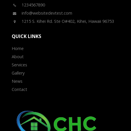
1234567890
info@websitedevtest.com
1215 S. Kihei Rd. Ste O#402, Kihei, Hawaii 96753
QUICK LINKS
Home
About
Services
Gallery
News
Contact