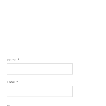
Name
*
Email
*