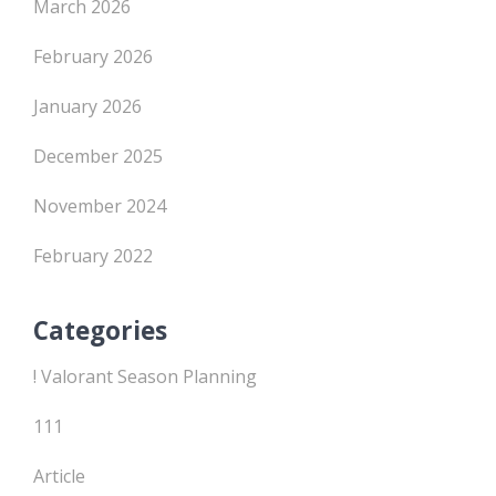
March 2026
February 2026
January 2026
December 2025
November 2024
February 2022
Categories
! Valorant Season Planning
111
Article