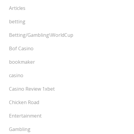
Articles
betting
Betting/Gambling\WorldCup
Bof Casino
bookmaker
casino
Casino Review 1xbet
Chicken Road
Entertainment
Gambling