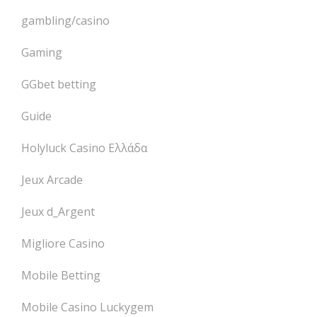
gambling/casino
Gaming
GGbet betting
Guide
Holyluck Casino Ελλάδα
Jeux Arcade
Jeux d_Argent
Migliore Casino
Mobile Betting
Mobile Casino Luckygem