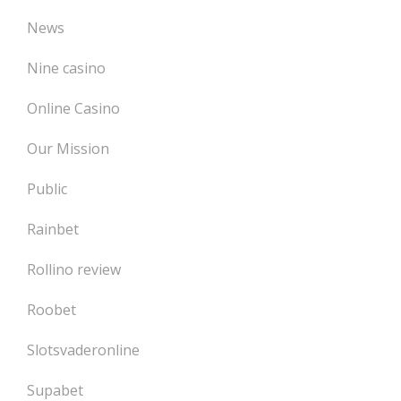
News
Nine casino
Online Casino
Our Mission
Public
Rainbet
Rollino review
Roobet
Slotsvaderonline
Supabet