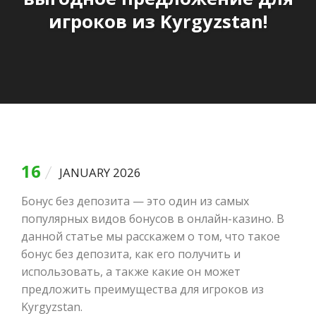
игроков из Kyrgyzstan!
16
JANUARY 2026
Бонус без депозита — это один из самых
популярных видов бонусов в онлайн-казино. В
данной статье мы расскажем о том, что такое
бонус без депозита, как его получить и
использовать, а также какие он может
предложить преимущества для игроков из
Kyrgyzstan.