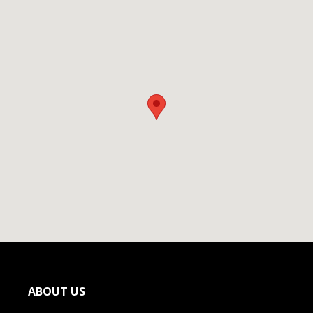
ABOUT US