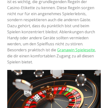
ist es wichtig, die grundlegenden Regeln der
Casino-Etikette zu kennen. Diese Regeln sorgen
nicht nur für ein angenehmes Spielerlebnis,
sondern respektieren auch die anderen Gäste.
Dazu gehört, dass du pünktlich bist und beim
Spielen konzentriert bleibst. Ablenkungen durch
Handy oder andere Geräte sollten vermieden
werden, um den Spielfluss nicht zu stören.
Besonders praktisch ist die
Granawin Spieleseite
,
die dir einen komfortablen Zugang zu all diesen
Spielen bietet.