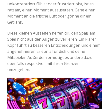
unkonzentriert fühlst oder frustriert bist, ist es
ratsam, einen Moment auszusetzen. Gehe einen
Moment an die frische Luft oder gönne dir ein
Getränk.
Diese kleinen Auszeiten helfen dir, den Spaß am
Spiel nicht aus den Augen zu verlieren. Ein klarer
Kopf führt zu besseren Entscheidungen und einem
angenehmeren Erlebnis für dich und deine
Mitspieler. Außerdem ermutigt es andere dazu,
ebenfalls respektvoll mit ihren Grenzen
umzugehen.