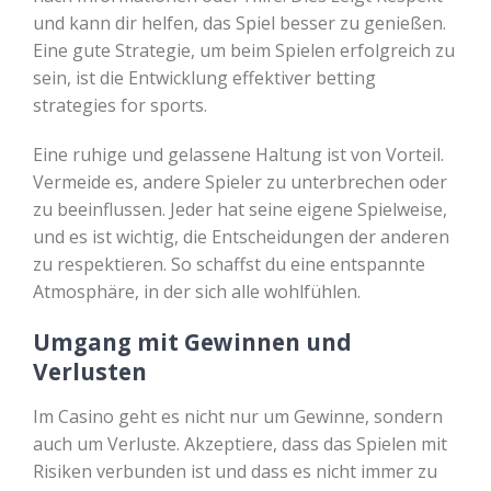
und kann dir helfen, das Spiel besser zu genießen.
Eine gute Strategie, um beim Spielen erfolgreich zu
sein, ist die Entwicklung effektiver betting
strategies for sports.
Eine ruhige und gelassene Haltung ist von Vorteil.
Vermeide es, andere Spieler zu unterbrechen oder
zu beeinflussen. Jeder hat seine eigene Spielweise,
und es ist wichtig, die Entscheidungen der anderen
zu respektieren. So schaffst du eine entspannte
Atmosphäre, in der sich alle wohlfühlen.
Umgang mit Gewinnen und
Verlusten
Im Casino geht es nicht nur um Gewinne, sondern
auch um Verluste. Akzeptiere, dass das Spielen mit
Risiken verbunden ist und dass es nicht immer zu