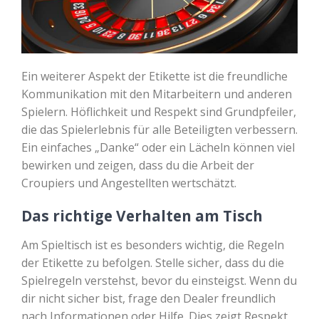
Ein weiterer Aspekt der Etikette ist die freundliche
Kommunikation mit den Mitarbeitern und anderen
Spielern. Höflichkeit und Respekt sind Grundpfeiler,
die das Spielerlebnis für alle Beteiligten verbessern.
Ein einfaches „Danke“ oder ein Lächeln können viel
bewirken und zeigen, dass du die Arbeit der
Croupiers und Angestellten wertschätzt.
Das richtige Verhalten am Tisch
Am Spieltisch ist es besonders wichtig, die Regeln
der Etikette zu befolgen. Stelle sicher, dass du die
Spielregeln verstehst, bevor du einsteigst. Wenn du
dir nicht sicher bist, frage den Dealer freundlich
nach Informationen oder Hilfe. Dies zeigt Respekt