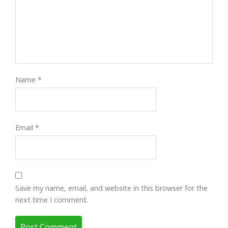
Name
*
Email
*
Save my name, email, and website in this browser for the
next time I comment.