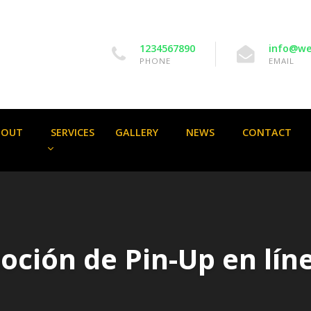
1234567890
info@we
PHONE
EMAIL
BOUT
SERVICES
GALLERY
NEWS
CONTACT
ción de Pin-Up en lín