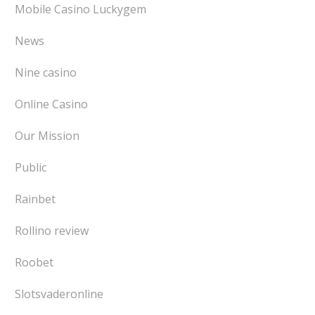
Mobile Casino Luckygem
News
Nine casino
Online Casino
Our Mission
Public
Rainbet
Rollino review
Roobet
Slotsvaderonline