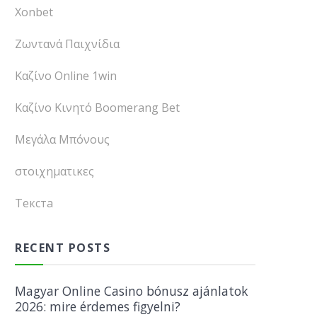
Xonbet
Ζωντανά Παιχνίδια
Καζίνο Online 1win
Καζίνο Κινητό Boomerang Bet
Μεγάλα Μπόνους
στοιχηματικες
Текста
RECENT POSTS
Magyar Online Casino bónusz ajánlatok
2026: mire érdemes figyelni?