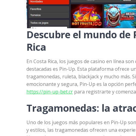
Descubre el mundo de P
Rica
En Costa Rica, los juegos de casino en línea so
destacadas es Pin-Up. Esta plataforma ofrece un
tragamonedas, ruleta, blackjack y mucho más. S
emocionante y segura, Pin-Up es la opción perfect
https://pin-up-bet.cr
para registrarte y comenzar
Tragamonedas: la atrac
Uno de los juegos más populares en Pin-Up son
y estilos, las tragamonedas ofrecen una experie