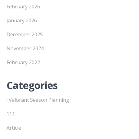
February 2026
January 2026
December 2025
November 2024
February 2022
Categories
! Valorant Season Planning
111
Article