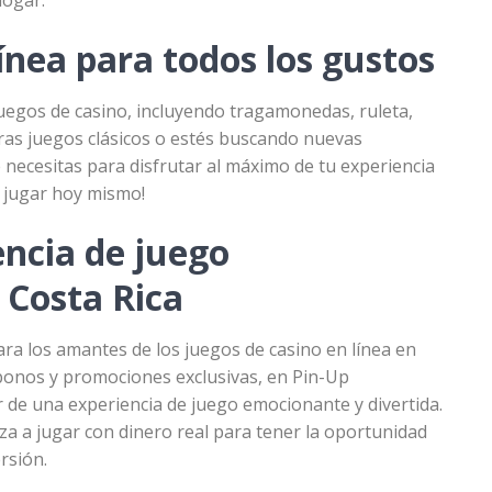
ínea para todos los gustos
uegos de casino, incluyendo tragamonedas, ruleta,
ras juegos clásicos o estés buscando nuevas
 necesitas para disfrutar al máximo de tu experiencia
a jugar hoy mismo!
encia de juego
 Costa Rica
ra los amantes de los juegos de casino en línea en
 bonos y promociones exclusivas, en Pin-Up
r de una experiencia de juego emocionante y divertida.
a a jugar con dinero real para tener la oportunidad
rsión.