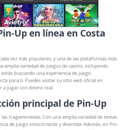
in-Up en línea en Costa
n cada vez más populares, y una de las plataformas más
a amplia variedad de juegos de casino, incluyendo
i estás buscando una experiencia de juego
a para ti. Puedes visitar su sitio web oficial en
 a jugar con dinero real.
ción principal de Pin-Up
 las tragamonedas. Con una amplia variedad de temas
ncia de juego emocionante y divertida. Además, en Pin-