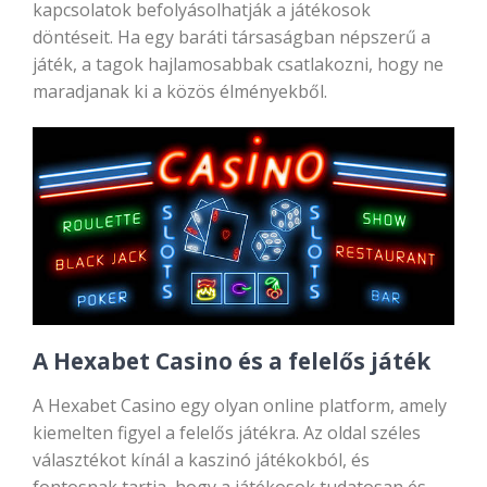
kapcsolatok befolyásolhatják a játékosok
döntéseit. Ha egy baráti társaságban népszerű a
játék, a tagok hajlamosabbak csatlakozni, hogy ne
maradjanak ki a közös élményekből.
A Hexabet Casino és a felelős játék
A Hexabet Casino egy olyan online platform, amely
kiemelten figyel a felelős játékra. Az oldal széles
választékot kínál a kaszinó játékokból, és