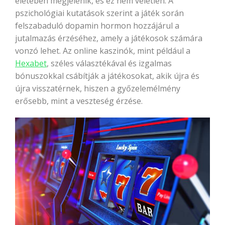
életében megjelenik, és ez nem véletlen. A
pszichológiai kutatások szerint a játék során
felszabaduló dopamin hormon hozzájárul a
jutalmazás érzéséhez, amely a játékosok számára
vonzó lehet. Az online kaszinók, mint például a
Hexabet
, széles választékával és izgalmas
bónuszokkal csábítják a játékosokat, akik újra és
újra visszatérnek, hiszen a győzelemélmény
erősebb, mint a veszteség érzése.