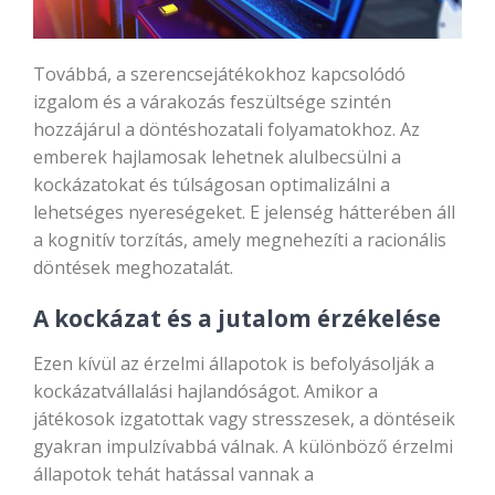
Továbbá, a szerencsejátékokhoz kapcsolódó
izgalom és a várakozás feszültsége szintén
hozzájárul a döntéshozatali folyamatokhoz. Az
emberek hajlamosak lehetnek alulbecsülni a
kockázatokat és túlságosan optimalizálni a
lehetséges nyereségeket. E jelenség hátterében áll
a kognitív torzítás, amely megnehezíti a racionális
döntések meghozatalát.
A kockázat és a jutalom érzékelése
Ezen kívül az érzelmi állapotok is befolyásolják a
kockázatvállalási hajlandóságot. Amikor a
játékosok izgatottak vagy stresszesek, a döntéseik
gyakran impulzívabbá válnak. A különböző érzelmi
állapotok tehát hatással vannak a