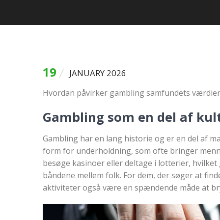
19
JANUARY 2026
Hvordan påvirker gambling samfundets værdie
Gambling som en del af kul
Gambling har en lang historie og er en del af 
form for underholdning, som ofte bringer menn
besøge kasinoer eller deltage i lotterier, hvilket 
båndene mellem folk. For dem, der søger at fin
aktiviteter også være en spændende måde at bry