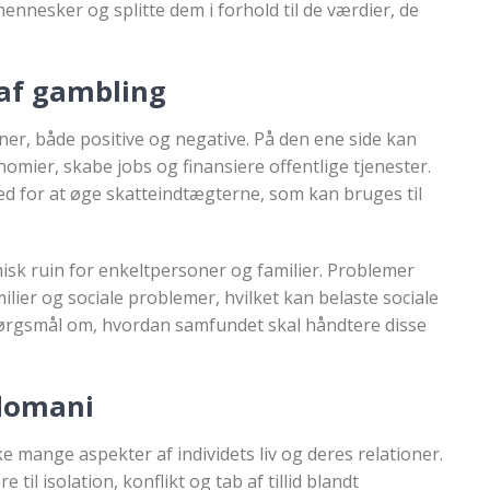
nesker og splitte dem i forhold til de værdier, de
af gambling
er, både positive og negative. På den ene side kan
omier, skabe jobs og finansiere offentlige tjenester.
 for at øge skatteindtægterne, som kan bruges til
isk ruin for enkeltpersoner og familier. Problemer
lier og sociale problemer, hvilket kan belaste sociale
pørgsmål om, hvordan samfundet skal håndtere disse
udomani
e mange aspekter af individets liv og deres relationer.
il isolation, konflikt og tab af tillid blandt