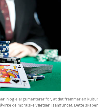
r. Nogle argumenterer for, at det fremmer en kultur
n påvirke de moralske værdier i samfundet. Dette skaber