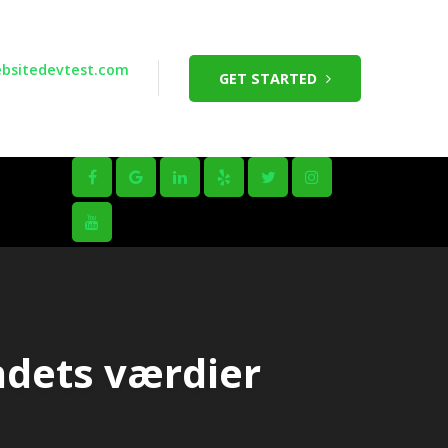
bsitedevtest.com
GET STARTED
dets værdier