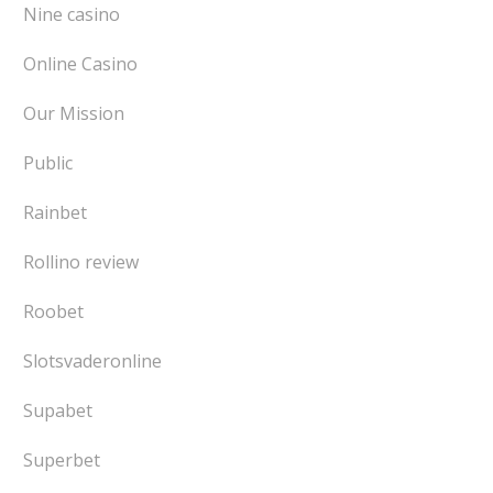
Nine casino
Online Casino
Our Mission
Public
Rainbet
Rollino review
Roobet
Slotsvaderonline
Supabet
Superbet