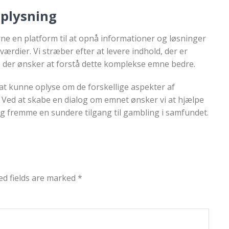
oplysning
rne en platform til at opnå informationer og løsninger
rdier. Vi stræber efter at levere indhold, der er
, der ønsker at forstå dette komplekse emne bedre.
at kunne oplyse om de forskellige aspekter af
 Ved at skabe en dialog om emnet ønsker vi at hjælpe
g fremme en sundere tilgang til gambling i samfundet.
ed fields are marked
*