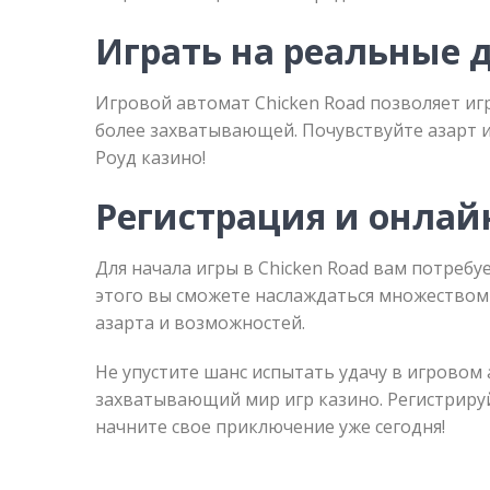
Играть на реальные 
Игровой автомат Chicken Road позволяет игр
более захватывающей. Почувствуйте азарт 
Роуд казино!
Регистрация и онлай
Для начала игры в Chicken Road вам потребуе
этого вы сможете наслаждаться множеством
азарта и возможностей.
Не упустите шанс испытать удачу в игровом 
захватывающий мир игр казино. Регистриру
начните свое приключение уже сегодня!