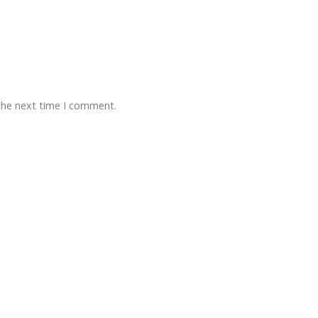
 the next time I comment.