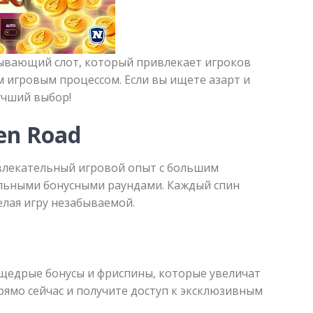
тывающий слот, который привлекает игроков
 игровым процессом. Если вы ищете азарт и
учший выбор!
en Road
увлекательный игровой опыт с большим
льными бонусными раундами. Каждый спин
лая игру незабываемой.
 щедрые бонусы и фриспины, которые увеличат
ямо сейчас и получите доступ к эксклюзивным