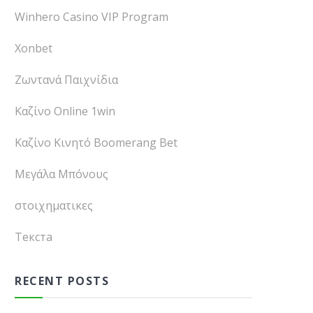
Winhero Casino VIP Program
Xonbet
Ζωντανά Παιχνίδια
Καζίνο Online 1win
Καζίνο Κινητό Boomerang Bet
Μεγάλα Μπόνους
στοιχηματικες
Текста
RECENT POSTS