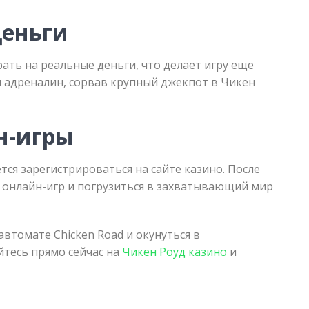
деньги
ать на реальные деньги, что делает игру еще
и адреналин, сорвав крупный джекпот в Чикен
н-игры
тся зарегистрироваться на сайте казино. После
 онлайн-игр и погрузиться в захватывающий мир
автомате Chicken Road и окунуться в
йтесь прямо сейчас на
Чикен Роуд казино
и