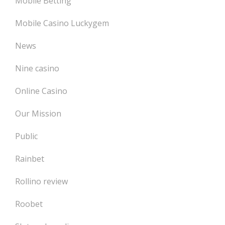
Mobile Betting
Mobile Casino Luckygem
News
Nine casino
Online Casino
Our Mission
Public
Rainbet
Rollino review
Roobet