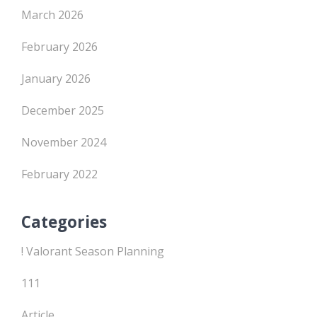
March 2026
February 2026
January 2026
December 2025
November 2024
February 2022
Categories
! Valorant Season Planning
111
Article