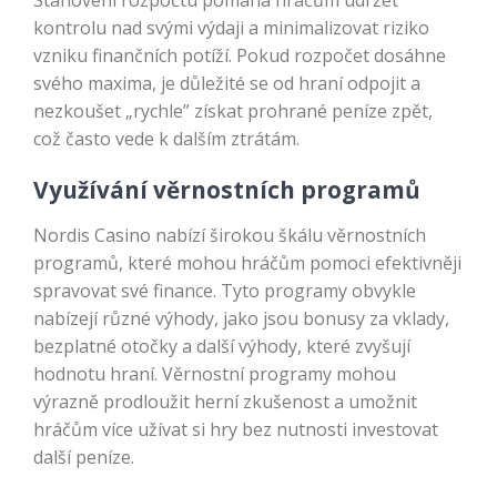
kontrolu nad svými výdaji a minimalizovat riziko
vzniku finančních potíží. Pokud rozpočet dosáhne
svého maxima, je důležité se od hraní odpojit a
nezkoušet „rychle” získat prohrané peníze zpět,
což často vede k dalším ztrátám.
Využívání věrnostních programů
Nordis Casino nabízí širokou škálu věrnostních
programů, které mohou hráčům pomoci efektivněji
spravovat své finance. Tyto programy obvykle
nabízejí různé výhody, jako jsou bonusy za vklady,
bezplatné otočky a další výhody, které zvyšují
hodnotu hraní. Věrnostní programy mohou
výrazně prodloužit herní zkušenost a umožnit
hráčům více užívat si hry bez nutnosti investovat
další peníze.