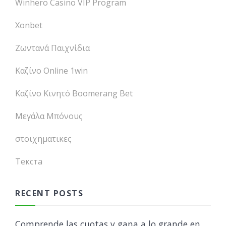
Winhero Casino VIP Program
Xonbet
Ζωντανά Παιχνίδια
Καζίνο Online 1win
Καζίνο Κινητό Boomerang Bet
Μεγάλα Μπόνους
στοιχηματικες
Текста
RECENT POSTS
Comprende las cuotas y gana a lo grande en