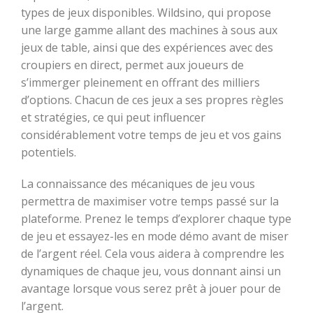
types de jeux disponibles. Wildsino, qui propose
une large gamme allant des machines à sous aux
jeux de table, ainsi que des expériences avec des
croupiers en direct, permet aux joueurs de
s’immerger pleinement en offrant des milliers
d’options. Chacun de ces jeux a ses propres règles
et stratégies, ce qui peut influencer
considérablement votre temps de jeu et vos gains
potentiels.
La connaissance des mécaniques de jeu vous
permettra de maximiser votre temps passé sur la
plateforme. Prenez le temps d’explorer chaque type
de jeu et essayez-les en mode démo avant de miser
de l’argent réel. Cela vous aidera à comprendre les
dynamiques de chaque jeu, vous donnant ainsi un
avantage lorsque vous serez prêt à jouer pour de
l’argent.