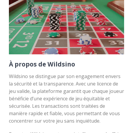
À propos de Wildsino
Wildsino se distingue par son engagement envers
la sécurité et la transparence. Avec une licence de
jeu valide, la plateforme garantit que chaque joueur
bénéficie d’une expérience de jeu équitable et
sécurisée. Les transactions sont traitées de
manière rapide et fiable, vous permettant de vous
concentrer sur votre jeu sans inquiétude.