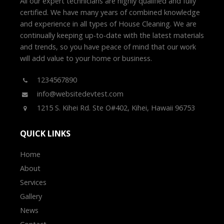
All our expert technicians are highly qualified and fully
certified. We have many years of combined knowledge
and experience in all types of House Cleaning. We are
continually keeping up-to-date with the latest materials
and trends, so you have peace of mind that our work
will add value to your home or business.
1234567890
info@websitedevtest.com
1215 S. Kihei Rd. Ste O#402, Kihei, Hawaii 96753
QUICK LINKS
Home
About
Services
Gallery
News