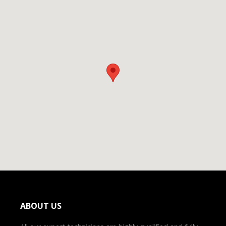
ABOUT US