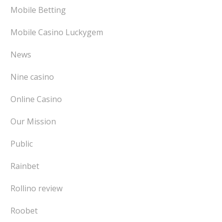
Mobile Betting
Mobile Casino Luckygem
News
Nine casino
Online Casino
Our Mission
Public
Rainbet
Rollino review
Roobet