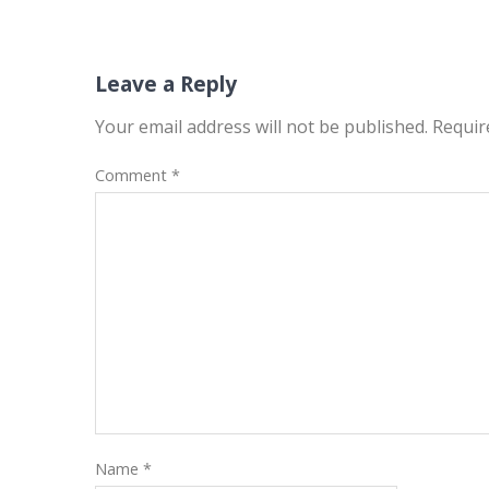
Leave a Reply
Your email address will not be published.
Requir
Comment
*
Name
*