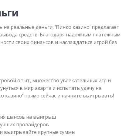
ньги
ь на реальные деньги, ‘Пинко казино’ предлагает
вывода средств. Благодаря надежным платежным
ности своих финансов и наслаждаться игрой без
гровой опыт, множество увлекательных игр и
нуться в мир азарта и испытать удачу на
о казино’ прямо сейчас и начните выигрывать!
ния шансов на выигрыш
 лучших провайдеров
 и выигрывайте крупные суммы