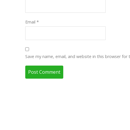
Email
*
Save my name, email, and website in this browser for