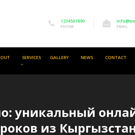
1234567890
info@we
PHONE
EMAIL
BOUT
SERVICES
GALLERY
NEWS
CONTACT
о: уникальный онла
роков из Кыргызста