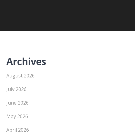
Archives
August 2026
July 2026
June 2026
May 2026
April 2026