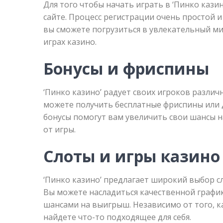
Для того чтобы начать играть в ‘Пинко казин
сайте. Процесс регистрации очень простой и
вы сможете погрузиться в увлекательный мир
играх казино.
Бонусы и фриспины
‘Пинко казино’ радует своих игроков разли
можете получить бесплатные фриспины или 
бонусы помогут вам увеличить свои шансы 
от игры.
Слоты и игры казино
‘Пинко казино’ предлагает широкий выбор с
Вы можете насладиться качественной граф
шансами на выигрыш. Независимо от того, ка
найдете что-то подходящее для себя.