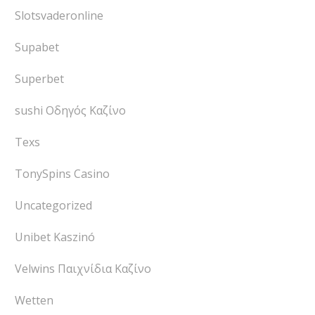
Slotsvaderonline
Supabet
Superbet
sushi Οδηγός Καζίνο
Texs
TonySpins Casino
Uncategorized
Unibet Kaszinó
Velwins Παιχνίδια Καζίνο
Wetten