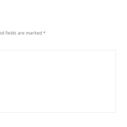
ed fields are marked
*