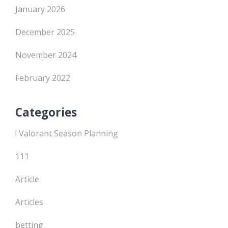
January 2026
December 2025
November 2024
February 2022
Categories
! Valorant Season Planning
111
Article
Articles
betting