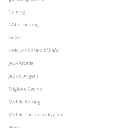
Gaming
GGbet betting
Guide
Holyluck Casino Ελλάδα
Jeux Arcade
Jeux d_Argent
Migliore Casino
Mobile Betting
Mobile Casino Luckygem
News