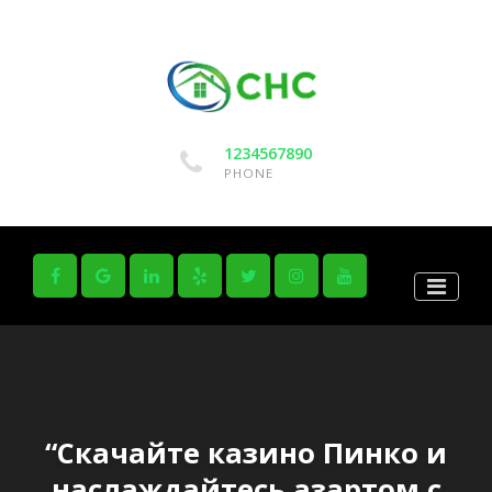
1234567890
PHONE
“Скачайте казино Пинко и
наслаждайтесь азартом с