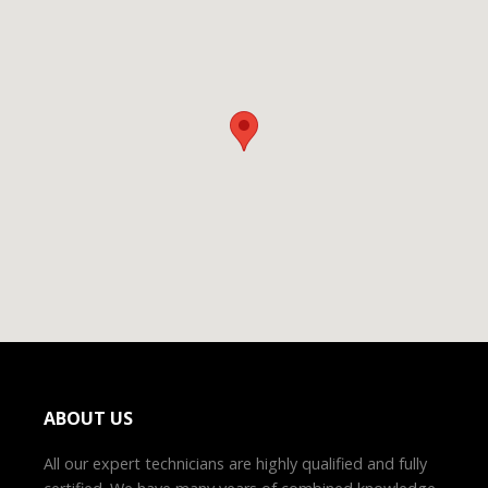
ABOUT US
All our expert technicians are highly qualified and fully