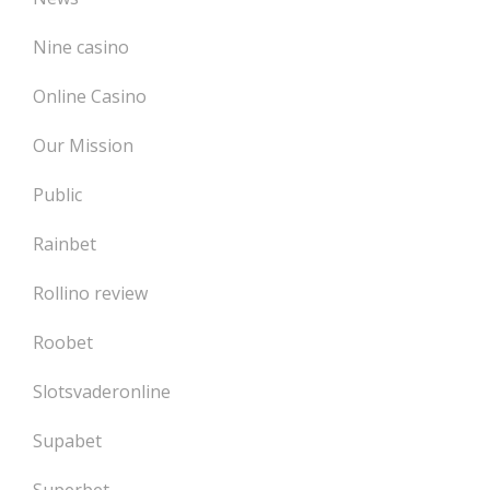
Nine casino
Online Casino
Our Mission
Public
Rainbet
Rollino review
Roobet
Slotsvaderonline
Supabet
Superbet