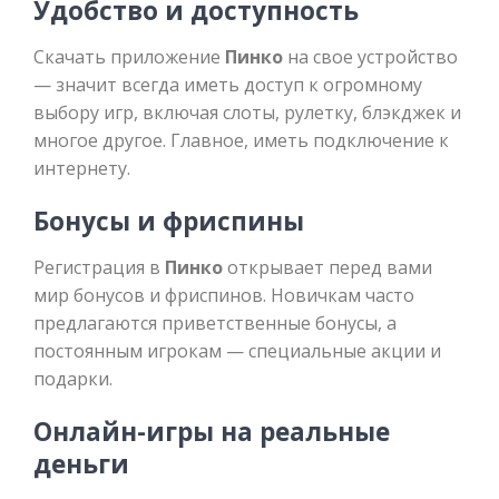
Удобство и доступность
Скачать приложение
Пинко
на свое устройство
— значит всегда иметь доступ к огромному
выбору игр, включая слоты, рулетку, блэкджек и
многое другое. Главное, иметь подключение к
интернету.
Бонусы и фриспины
Регистрация в
Пинко
открывает перед вами
мир бонусов и фриспинов. Новичкам часто
предлагаются приветственные бонусы, а
постоянным игрокам — специальные акции и
подарки.
Онлайн-игры на реальные
деньги