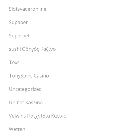
Slotsvaderonline
Supabet
Superbet
sushi Οδηγός Καζίνο
Texs
TonySpins Casino
Uncategorized
Unibet Kaszinó
Velwins Παιχνίδια Καζίνο
Wetten