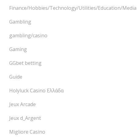
Finance/Hobbies/Technology/Utilities/Education/Media
Gambling
gambling/casino
Gaming
GGbet betting
Guide
Holyluck Casino Ελλάδα
Jeux Arcade
Jeux d_Argent
Migliore Casino