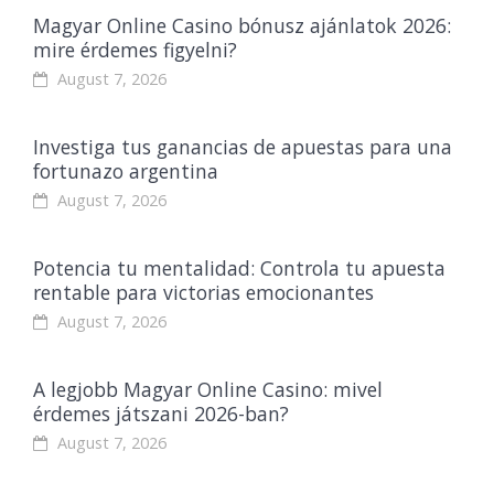
Magyar Online Casino bónusz ajánlatok 2026:
mire érdemes figyelni?
August 7, 2026
Investiga tus ganancias de apuestas para una
fortunazo argentina
August 7, 2026
Potencia tu mentalidad: Controla tu apuesta
rentable para victorias emocionantes
August 7, 2026
A legjobb Magyar Online Casino: mivel
érdemes játszani 2026-ban?
August 7, 2026