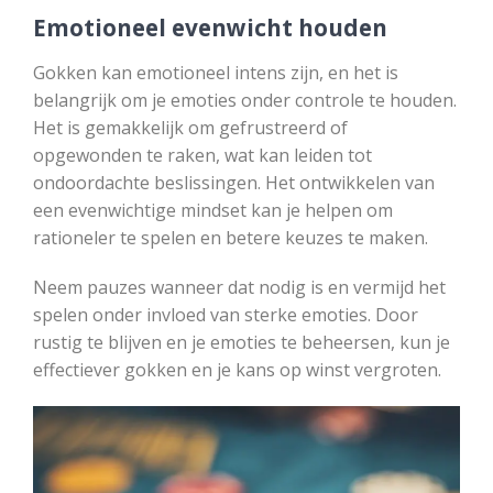
Emotioneel evenwicht houden
Gokken kan emotioneel intens zijn, en het is
belangrijk om je emoties onder controle te houden.
Het is gemakkelijk om gefrustreerd of
opgewonden te raken, wat kan leiden tot
ondoordachte beslissingen. Het ontwikkelen van
een evenwichtige mindset kan je helpen om
rationeler te spelen en betere keuzes te maken.
Neem pauzes wanneer dat nodig is en vermijd het
spelen onder invloed van sterke emoties. Door
rustig te blijven en je emoties te beheersen, kun je
effectiever gokken en je kans op winst vergroten.