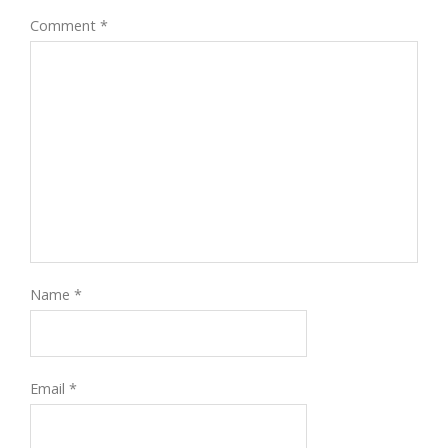
Comment
*
Name
*
Email
*